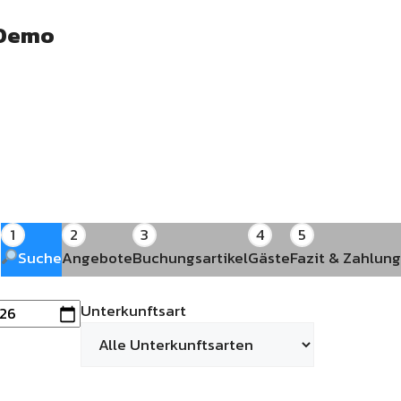
 Demo
1
2
3
4
5
Suche
Angebote
Buchungsartikel
Gäste
Fazit & Zahlun
Unterkunftsart