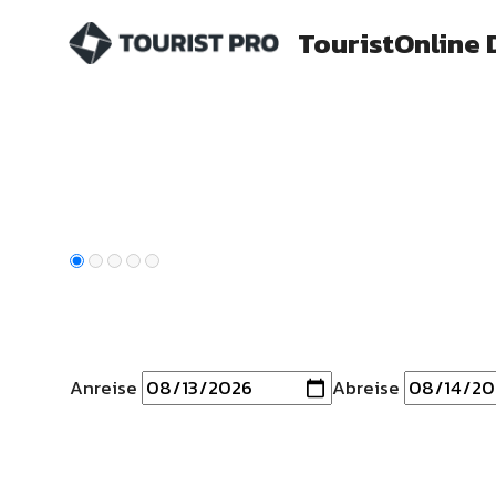
Zum
TouristOnline
Inhalt
springen
Anreise
Abreise